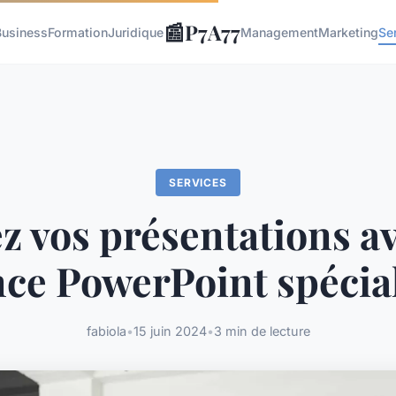
📰
P7A77
Business
Formation
Juridique
Management
Marketing
Se
SERVICES
z vos présentations a
ce PowerPoint spécia
fabiola
•
15 juin 2024
•
3 min de lecture