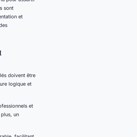
s sont
ntation et
 des
t
lés doivent être
ure logique et
rofessionnels et
 plus, un
ble, facilitant