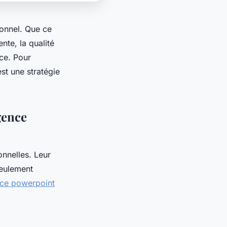
ionnel. Que ce
nte, la qualité
nce. Pour
st une stratégie
gence
nnelles. Leur
seulement
nce powerpoint