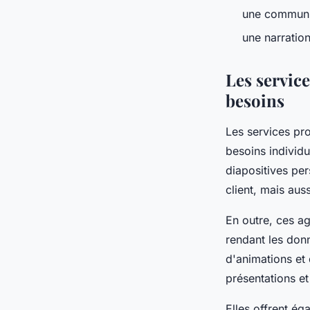
une communic
une narration
Les servic
besoins
Les services pr
besoins individu
diapositives per
client, mais au
En outre, ces a
rendant les donn
d'animations et
présentations et
Elles offrent ég