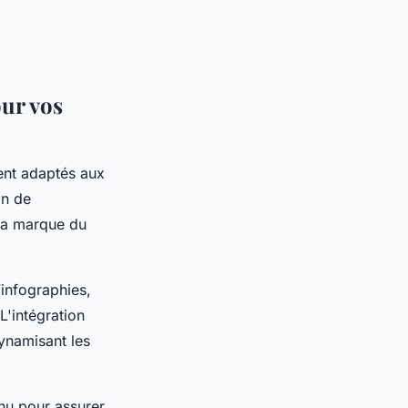
ur vos
ent adaptés aux
on de
 la marque du
infographies,
L'intégration
ynamisant les
enu pour assurer