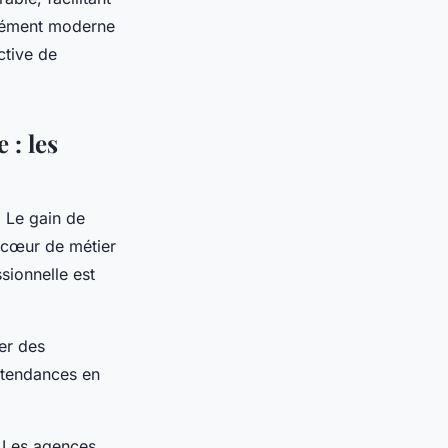
 élément moderne
ctive de
 : les
 Le gain de
 cœur de métier
sionnelle est
er des
s tendances en
. Les agences