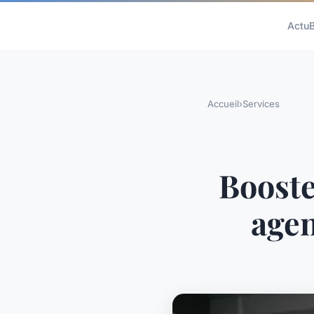
Actu
Accueil
›
Services
Booste
agen