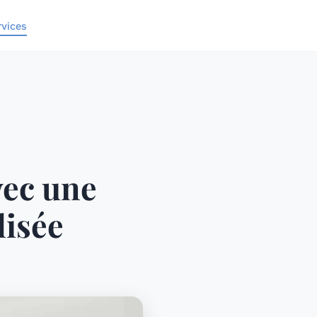
rvices
vec une
lisée