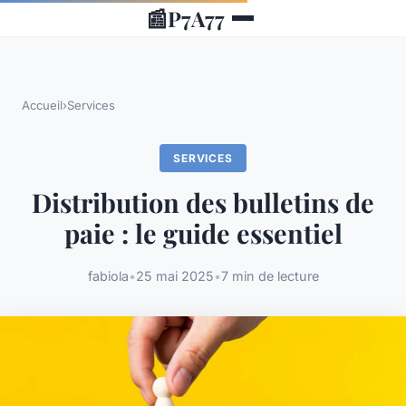
📰
P7A77
Accueil
›
Services
SERVICES
Distribution des bulletins de
paie : le guide essentiel
fabiola
•
25 mai 2025
•
7 min de lecture