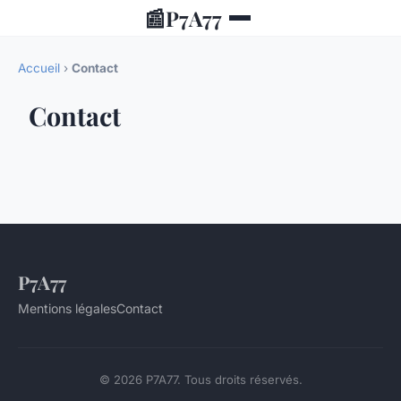
📰
P7A77
Accueil
›
Contact
Contact
P7A77
Mentions légales
Contact
© 2026 P7A77. Tous droits réservés.