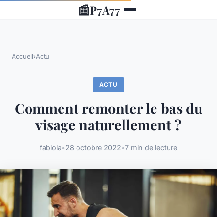
📰
P7A77
Accueil
›
Actu
ACTU
Comment remonter le bas du
visage naturellement ?
fabiola
•
28 octobre 2022
•
7 min de lecture