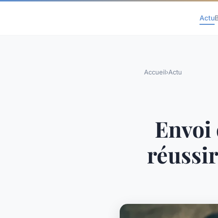
Actu
Accueil
›
Actu
Envoi
réussi