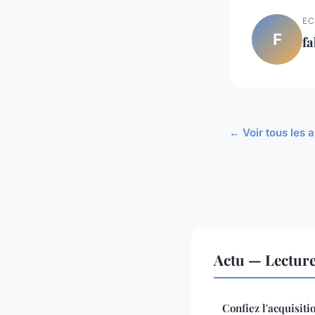
EC
F
fa
← Voir tous les a
Actu — Lectur
Confiez l'acquisiti