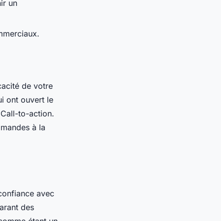
ir un
ommerciaux.
icacité de votre
 ont ouvert le
Call-to-action.
mmandes à la
 confiance avec
parant des