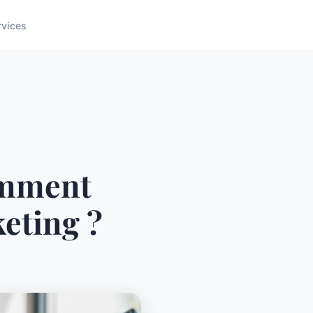
rvices
omment
eting ?