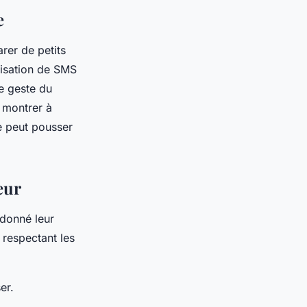
se
rer de petits
isation de SMS
le geste du
 montrer à
e peut pousser
ueur
donné leur
 respectant les
ser.