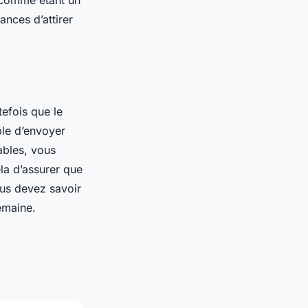
r comme étant un
ances d’attirer
efois que le
ble d’envoyer
ables, vous
la d’assurer que
ous devez savoir
emaine.