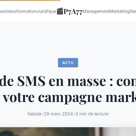
📰
P7A77
Business
Formation
Juridique
Management
Marketing
Se
ACTU
 de SMS en masse : c
r votre campagne mark
fabiola
•
29 mars 2024
•
3 min de lecture