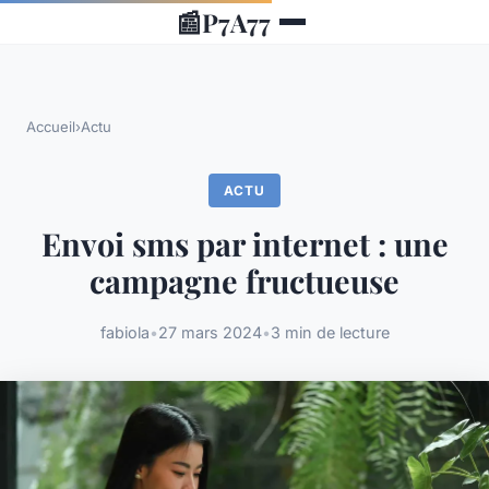
📰
P7A77
Accueil
›
Actu
ACTU
Envoi sms par internet : une
campagne fructueuse
fabiola
•
27 mars 2024
•
3 min de lecture