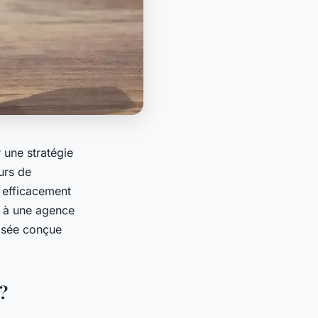
 une stratégie
urs de
 efficacement
l à une agence
lisée conçue
?