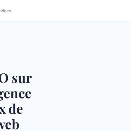
rvices
O sur
gence
x de
 web