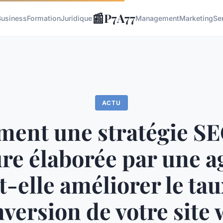
📰
P7A77
Business
Formation
Juridique
Management
Marketing
Se
ACTU
ent une stratégie SE
re élaborée par une a
t-elle améliorer le tau
version de votre site