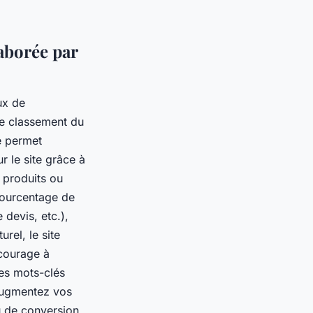
aborée par
ux de
 le classement du
e permet
ur le site grâce à
s produits ou
pourcentage de
 devis, etc.),
rel, le site
ncourage à
des mots-clés
 augmentez vos
ou de conversion.