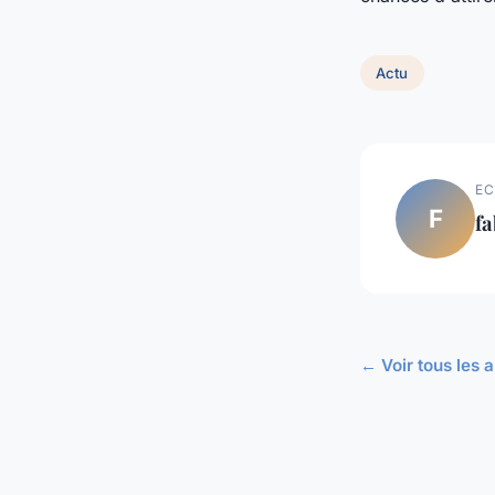
Actu
EC
F
fa
← Voir tous les a