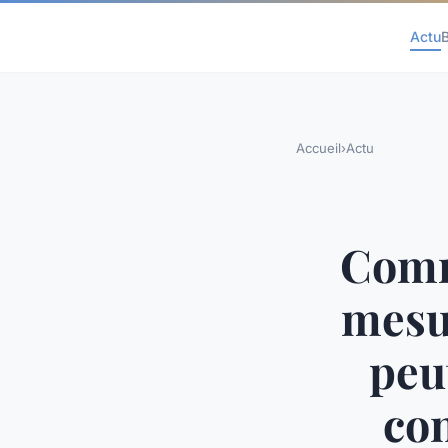
Actu
Accueil
›
Actu
Comm
mesu
peu
con